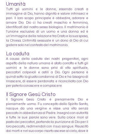
Umanità
Tutti gli uomini e le donne, essendo creati a
immagine di Dio, hanno dignità e valore intrinseci e
pari. Il loro scopo principale è obbedire, adorare e
amare Dio. Dio ci ha creati maschio e femmina,
identificati dal nostro sesso biologico. Il matrimonio è
l'unione esclusiva di un uomo e una donna ed è
un'immagine della relazione tra Cristo e la sua sposa,
la Chiesa. L'intimità sessuale è un dono di Dio di cui
godere solo nel contesto del matrimonio.
La caduta
A causa della caduta dei nostri progenitori, ogni
aspetto della natura umana è stato corrotto e tutti gli
uomini e le donne sono privi di vita spirituale,
peccatori colpevoli e ostili a Dio. Ogni persona è
quindi sotto la giusta condanna di Dio e ha bisogno di
rinascere, di essere perdonata e riconciliata con Dio
per poterlo conoscere e compiacere.
Il Signore Gesù Cristo
Il Signore Gesù Cristo è pienamente Dio e
pienamente uomo. Fu concepito dallo Spirito Santo,
nacque da una vergine e visse una vita senza
peccato in obbedienza al Padre. Insegnò con autorità
e tutte le sue parole sono vere. Sulla croce morì al
posto dei peccatori, portando la punizione di Dio per il
loro peccato, redimendoli con il suo sangue. Risuscitò
dai morti e nel suo corpo risorto ascese al cielo, dove è