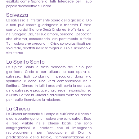
esaltato come Signore di tutti. Intercede per il suo
popolo al cospetto del Padre.
Salvezza
La salvezza è interamente opera della grazia di Dio
e non può essere guadagnata o meritata. È stata
compiuta dal Signore Gesù Cristo ed è offerta a tutti
nel Vangelo. Dio, nel suo amore, perdona i peccatori
che chiama, concedendo loro pentimento e fede.
Tutti coloro che credono in Cristo sono giustificati per
sola fede, adottati nella famiglia di Dio e ricevono la
vita eterna.
Lo Spirito Santo
Lo Spirito Santo è stato mandato dal cielo per
glorificare Cristo e per attuare la sua opera di
salvezza. Egli condanna i peccatori, dona vita
spirituale e dona una vera comprensione delle
Scritture. Dimora in tutti i credenti, porta la certezza
della salvezza e produce una crescente somiglianza
a Cristo. Edifica la Chiesa e dà ai suoi membri la forza
per il culto, il servizio e la missione.
La Chiesa
La Chiesa universale è il corpo di cui Cristo è il capo e
a cui appartengono tutti coloro che sono salvati. Essa
è resa visibile nelle chiese locali, che sono
congregazioni di credenti che si impegnano
reciprocamente per l'adorazione di Dio, la
predicazione della Parola, l'amministrazione del