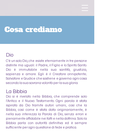
Cosa crediamo
Dio
C'è un solo Dio, che esiste eternamente in tre persone
distinte ma uguali: il Padre, il Figlio e lo Spirito Santo.
Dio è immutabile nella sua santità, giustizia,
sapienza e amore. Egli è il Creatore onnipotente;
Salvatore e Giudice che sostiene e governa ogni cosa
secondo la sua sovrana volontà per la sua gloria.
La Bibbia
Dio si è rivelato nella Bibbia, che comprende solo
l'Antico e il Nuovo Testamento. Ogni parola è stata
ispirata da Dio tramite autori umani, così che la
Bibbia, così come è stata data originariamente, è
nella sua interezza la Parola di Dio, senza errori e
pienamente affidabile nei fatti e nella dottrina. Solo la
Bibbia parla con autorità definitiva ed è sempre
sufficiente per ogni questione di fede e pratica.