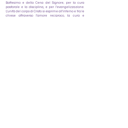
Battesimo e della Cena del Signore; per la cura
pastorale e la disciplina, e per l'evangelizzazione.
L'unità del corpo di Cristo si esprime all'interno e tra le
chiese attraverso l'amore reciproco, la cura e
l'incoraggiamento. La vera comunione tra le chiese
esiste solo dove sono fedeli al Vangelo.
Battesimo e Cena del Signore
Il Battesimo e la Cena del Signore sono stati donati
alle Chiese da Cristo come segni visibili del Vangelo.
Il Battesimo è simbolo di unione con Cristo e di
ingresso nella sua Chiesa, ma non conferisce la vita
spirituale. La Cena del Signore è una
commemorazione del sacrificio di Cristo offerto una
volta per tutte e non comporta alcun cambiamento
nel pane e nel vino. Tutti i suoi benefici si ricevono per
fede.
Il futuro
Il Signore Gesù Cristo tornerà nella gloria. Risusciterà i
morti e giudicherà il mondo con giustizia. I malvagi
saranno condannati al castigo eterno e i giusti
saranno accolti in una vita di gioia eterna in
comunione con Dio. Dio farà nuove tutte le cose e sarà
glorificato per sempre.