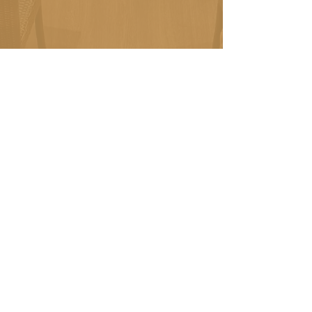
Contatti
nuovavitadowntown@gmail.com
marcomartella@hotmail.it
+39 351 786 8571
©2022 by Nuova Vita Downtown.