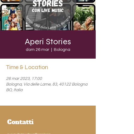
Aperi Stories
dom 26 mar
  |  
Bologna
Time & Location
26 mar 2023, 17:00
Bologna, Via delle Lame, 83, 40122 Bologna
BO, Italia
Contatti